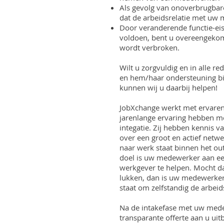
Als gevolg van onoverbrugba
dat de arbeidsrelatie met uw
Door veranderende functie-ei
voldoen, bent u overeengeko
wordt verbroken.
Wilt u zorgvuldig en in alle 
en hem/haar ondersteuning bi
kunnen wij u daarbij helpen!
JobXchange werkt met ervaren 
jarenlange ervaring hebben m
integatie. Zij hebben kennis 
over een groot en actief netwe
naar werk staat binnen het out
doel is uw medewerker aan ee
werkgever te helpen. Mocht da
lukken, dan is uw medewerker 
staat om zelfstandig de arbei
Na de intakefase met uw mede
transparante offerte aan u ui