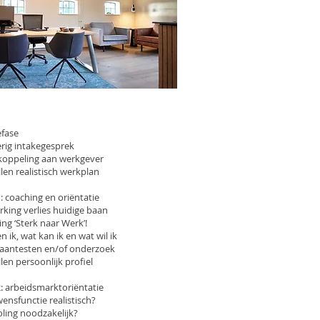
efase
erig intakegesprek
koppeling aan werkgever
len realistisch werkplan
: coaching en oriëntatie
rking verlies huidige baan
ng ‘Sterk naar Werk’!
n ik, wat kan ik en wat wil ik
aantesten en/of onderzoek
len persoonlijk profiel
2: arbeidsmarktoriëntatie
wensfunctie realistisch?
oling noodzakelijk?