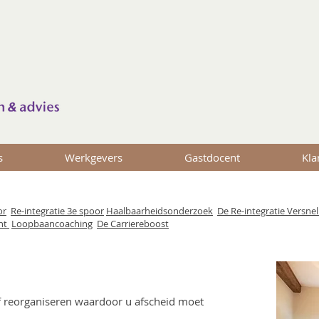
s
Werkgevers
Gastdocent
Kla
or
Re-integratie 3e spoor
Haalbaarheidsonderzoek
De Re-integratie Versnel
nt
Loopbaancoaching
De Carriereboost
f reorganiseren waardoor u afscheid moet