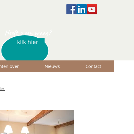
Heeft u een vraag?
klik hier
nten over
Nieuws
Contact
ler