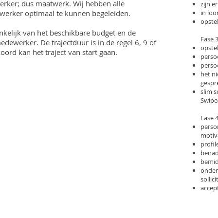
erker; dus maatwerk. Wij hebben alle
zijn 
werker optimaal te kunnen begeleiden.
in loo
opstel
ankelijk van het beschikbare budget en de
Fase 3
ewerker. De trajectduur is in de regel 6, 9 of
opste
ord kan het traject van start gaan.
persoo
persoo
het ni
gespre
slim s
Swipe
Fase 
person
motiv
profil
benad
bemid
onder
sollic
accep