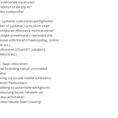
er voldoende vacatures?
ndienst of als zzp-er?
len zoekprofiel
: updaten sollicitatievaardigheden
llen of updaten curriculum vitae
nlijke en effectieve motivatiebrief
nlijke presentatie / representatie
euwe solliciteren (meeloopdag, online
k etc.)
olliciteren (
ChatGPT, jobalerts,
4Work etc.)
4: baan veroveren
al branding vanuit intrinsieke
atie
ering via sociale media (LinkedIn)
eren flexbureaus
deling bij potentiële werkgevers
steuning bij uw netwerk- en
itatie-activiteiten
tatie nieuwe baan (nazorg)