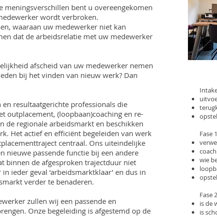
re meningsverschillen bent u overeengekomen
 medewerker wordt verbroken.
sen, waaraan uw medewerker niet kan
men dat de arbeidsrelatie met uw medewerker
redelijkheid afscheid van uw medewerker nemen
eden bij het vinden van nieuw werk? Dan
Intak
uitvo
en resultaatgerichte professionals die
terug
et outplacement, (loopbaan)coaching en re-
opstel
van de regionale arbeidsmarkt en beschikken
rk. Het actief en efficiënt begeleiden van werk
Fase 1
placementtraject centraal. Ons uiteindelijke
verwe
coachi
n nieuwe passende functie bij een andere
wie be
t binnen de afgesproken trajectduur niet
loopb
in ieder geval ‘arbeidsmarktklaar’ en dus in
opstel
dsmarkt verder te benaderen.
Fase 
werker zullen wij een passende en
is de 
tbrengen. Onze begeleiding is afgestemd op de
is sch