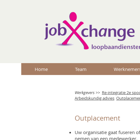
Home
Team
Werknemer
Werkgevers >>
Re-integratie 2e spo
Arbeidskundig advies
Outplaceme
Outplacement
Uw organisatie gaat fuseren o
nemen van een medewerker.